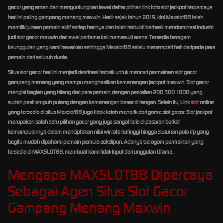
gacor yang aman dan menguntungkan lewat daftar pilihan link toto slot jackpot terpercaya
hari ini paling gampang menang maxwin. Hadir sejak tahun 2019, kini Maxslot88 telah
memiliki jutaan pemain aktif setiap harinya dan telah terbukti berhasil mendominasi industri
judi slot gacor maxwin dari awal pertama kali memasuki arena. Tersedia beragam
keunggulan yang kami tawarkan sehingga Maxslot88 selalu menempati hati daripada para
pemain dari seluruh dunia.
Situs slot gacor hari ini menjadi destinasi terbaik untuk mencari permainan slot gacor
gampang menang yang mampu menghasilkan kemenangan jackpot maxwin. Slot gacor
mengisi bagian yang hilang dari para pemain, dengan perkalian 200 500 1000 yang
sudah pasti ampuh pulang dengan kemenangan besar di tangan. Selain itu, Link
slot
online
yang tersedia di situs Maxslot88 juga tidak kalah menarik dari game slot gacor. Slot jackpot
merupakan salah satu pilihan gacor yang juga sangat laris di pasaran berkat
kemampuannya dalam menciptakan nilai winrate tertinggi hingga susunan pola rtp yang
begitu mudah dipahami pemain pemula sekalipun. Adanya beragam permainan yang
tersedia di MAXSLOT88, membuat kami tidak luput dari unggulan Utama.
Mengapa MAXSLOT88 Dipercaya
Sebagai Agen Situs Slot Gacor
Gampang Menang Maxwin