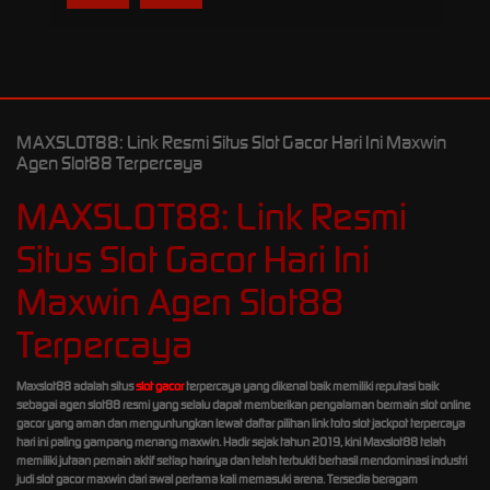
MAXSLOT88: Link Resmi Situs Slot Gacor Hari Ini Maxwin
Agen Slot88 Terpercaya
MAXSLOT88: Link Resmi
Situs Slot Gacor Hari Ini
Maxwin Agen Slot88
Terpercaya
Maxslot88 adalah situs
slot gacor
terpercaya yang dikenal baik memiliki reputasi baik
sebagai agen slot88 resmi yang selalu dapat memberikan pengalaman bermain slot online
gacor yang aman dan menguntungkan lewat daftar pilihan link toto slot jackpot terpercaya
hari ini paling gampang menang maxwin. Hadir sejak tahun 2019, kini Maxslot88 telah
memiliki jutaan pemain aktif setiap harinya dan telah terbukti berhasil mendominasi industri
judi slot gacor maxwin dari awal pertama kali memasuki arena. Tersedia beragam