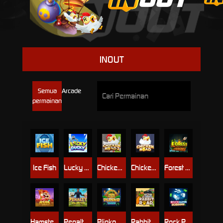
INOUT
Semua
Arcade
permainan
Ice Fish
Lucky Ducky
Chicken Road 2.0
Chicken Road
Forest Arrow
Hamster Run
Penalty Unlimited
Plinko Aztec
Rabbit Road
Rock Paper Scissors