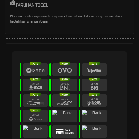
TARUHAN TOGEL
Platform togel yang menarik dari perusahan terbaik di dunia yang menawarkan
hadiah kemenangan besar