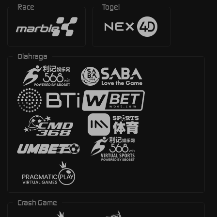
Race
Togel
Olahraga
Crash Game