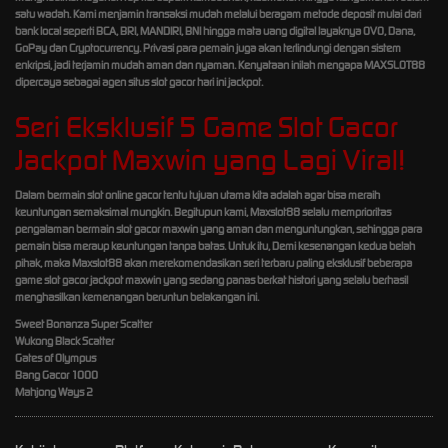
satu wadah. Kami menjamin transaksi mudah melalui beragam metode deposit mulai dari
bank local seperti BCA, BRI, MANDIRI, BNI hingga mata uang digital layaknya OVO, Dana,
GoPay dan Cryptocurrency. Privasi para pemain juga akan terlindungi dengan sistem
enkripsi, jadi terjamin mudah aman dan nyaman. Kenyataan inilah mengapa MAXSLOT88
dipercaya sebagai agen situs slot gacor hari ini jackpot.
Seri Eksklusif 5 Game Slot Gacor
Jackpot Maxwin yang Lagi Viral!
Dalam bermain slot online gacor tentu tujuan utama kita adalah agar bisa meraih
keuntungan semaksimal mungkin. Begitupun kami, Maxslot88 selalu memprioritas
pengalaman bermain slot gacor maxwin yang aman dan menguntungkan, sehingga para
pemain bisa meraup keuntungan tanpa batas. Untuk itu, Demi kesenangan kedua belah
pihak, maka Maxslot88 akan merekomendasikan seri terbaru paling eksklusif beberapa
game slot gacor jackpot maxwin yang sedang panas berkat histori yang selalu berhasil
menghasilkan kemenangan beruntun belakangan ini.
Sweet Bonanza Super Scatter
Wukong Black Scatter
Gates of Olympus
Bang Gacor 1000
Mahjong Ways 2