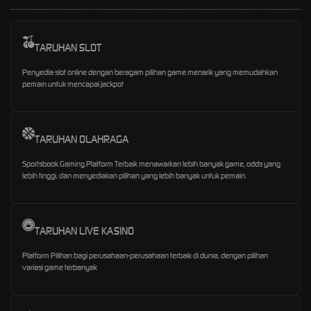
TARUHAN SLOT
Penyedia slot online dengan beragam pilihan game menarik yang memudahkan
pemain untuk mencapai jackpot
TARUHAN OLAHRAGA
Sportsbook Gaming Platform Terbaik menawarkan lebih banyak game, odds yang
lebih tinggi, dan menyediakan pilihan yang lebih banyak untuk pemain.
TARUHAN LIVE KASINO
Platform Pilihan bagi perusahaan-perusahaan terbaik di dunia, dengan pilihan
variasi game terbanyak