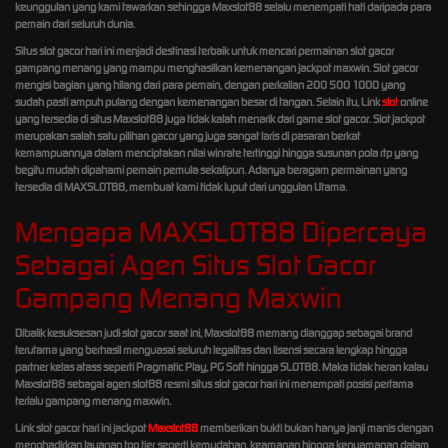
keunggulan yang kami tawarkan sehingga Maxslot88 selalu menempati hati daripada para
pemain dari seluruh dunia.
Situs slot gacor hari ini menjadi destinasi terbaik untuk mencari permainan slot gacor
gampang menang yang mampu menghasilkan kemenangan jackpot maxwin. Slot gacor
mengisi bagian yang hilang dari para pemain, dengan perkalian 200 500 1000 yang
sudah pasti ampuh pulang dengan kemenangan besar di tangan. Selain itu, Link
slot
online
yang tersedia di situs Maxslot88 juga tidak kalah menarik dari game slot gacor. Slot jackpot
merupakan salah satu pilihan gacor yang juga sangat laris di pasaran berkat
kemampuannya dalam menciptakan nilai winrate tertinggi hingga susunan pola rtp yang
begitu mudah dipahami pemain pemula sekalipun. Adanya beragam permainan yang
tersedia di MAXSLOT88, membuat kami tidak luput dari unggulan Utama.
Mengapa MAXSLOT88 Dipercaya
Sebagai Agen Situs Slot Gacor
Gampang Menang Maxwin
Dibalik kesuksesan judi slot gacor saat ini, Maxslot88 memang dianggap sebagai brand
terutama yang berhasil menguasai seluruh legalitas dan lisensi secara lengkap hingga
partner kelas atass seperti Pragmatic Play, PG Soft hingga SLOT88. Maka tidak heran kalau
Maxslot88 sebagai agen slot88 resmi situs slot gacor hari ini menempati posisi pertama
terlalu gampang menang maxwin.
Link slot gacor hari ini jackpot
Maxslot88
memberikan bukti bukan hanya janji manis dengan
menghadirkan layanan top tier seperti kemudahan, keamanan hingga kenyamanan dalam