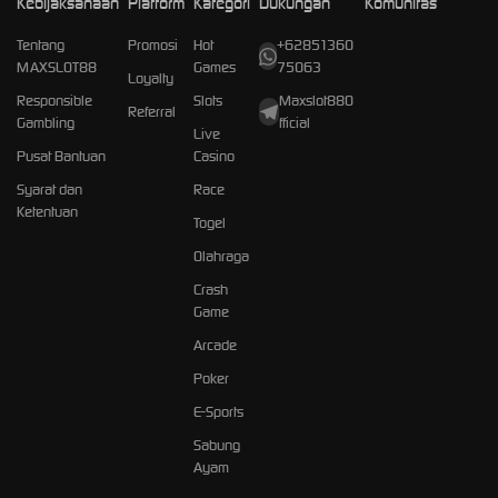
Kebijaksanaan
Platform
Kategori
Dukungan
Komunitas
Tentang
Promosi
Hot
+62851360
MAXSLOT88
Games
75063
Loyalty
Responsible
Slots
Maxslot88O
Referral
Gambling
fficial
Live
Pusat Bantuan
Casino
Syarat dan
Race
Ketentuan
Togel
Olahraga
Crash
Game
Arcade
Poker
E-Sports
Sabung
Ayam