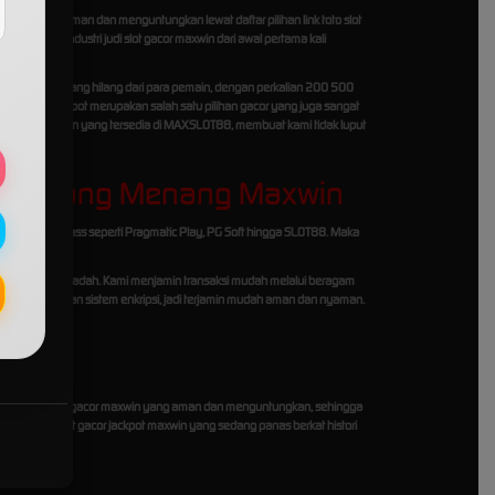
 gacor yang aman dan menguntungkan lewat daftar pilihan link toto slot
endominasi industri judi slot gacor maxwin dari awal pertama kali
ngisi bagian yang hilang dari para pemain, dengan perkalian 200 500
 gacor. Slot jackpot merupakan salah satu pilihan gacor yang juga sangat
ragam permainan yang tersedia di MAXSLOT88, membuat kami tidak luput
r Gampang Menang Maxwin
artner kelas atass seperti Pragmatic Play, PG Soft hingga SLOT88. Maka
 dalam satu wadah. Kami menjamin transaksi mudah melalui beragam
erlindungi dengan sistem enkripsi, jadi terjamin mudah aman dan nyaman.
aman bermain slot gacor maxwin yang aman dan menguntungkan, sehingga
apa game slot gacor jackpot maxwin yang sedang panas berkat histori