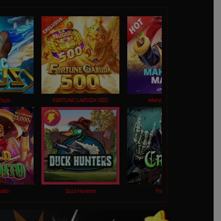
Zeus
FORTUNE GARUDA 500
Mahjong Magic
dito
Duck Hunters
The Crypt