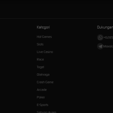
Kategori
Dukunga
Hot Games
+628
Slots
Maxslo
Live Casino
Race
Togel
Olahraga
Crash Game
Arcade
Poker
E-Sports
Sabung Ayam