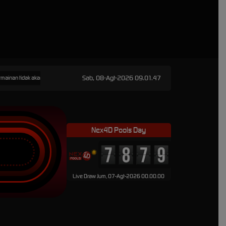
Sab, 08-Agt-2026 09.01.47
 tidak akan tersedia. Kami memohon maaf atas ketidaknyamanan yang mungkin ditimbulkan.
P
Nex4D Pools Day
Live Draw Jum, 07-Agt-2026 00.00.00