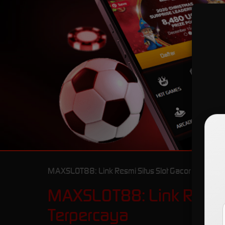
g****n
IDR
4,600,000.00
Mahjong Wins - Gong Xi Fa Cai
h***8
IDR
4,417,000.00
Gates of Olympus 1000
siau3****0
IDR
4,323,000.00
The Dog House
h***8
IDR
3,397,000.00
Gates of Olympus 1000
h***8
IDR
2,962,500.00
Gates of Olympus 1000
MAXSLOT88: Link Resmi Situs Slot Gacor Hari Ini 
MAXSLOT88: Link Resmi S
Terpercaya