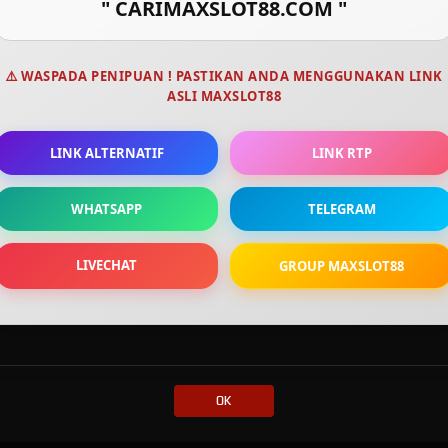
" CARIMAXSLOT88.COM "
tasi baik sebagai agen slot88 resmi yang selalu dapat memberikan pengalaman bermain slot online
019, kini Maxslot88 telah memiliki jutaan pemain aktif setiap harinya dan telah terbukti berhasil m
Maxslot88 selalu menempati hati daripada para pemain dari seluruh dunia.
⚠️ WASPADA PENIPUAN ! PASTIKAN ANDA MENGGUNAKAN LINK
an slot gacor gampang menang yang mampu menghasilkan kemenangan jackpot maxwin. Slot gacor me
ASLI MAXSLOT88
lain itu, Link
slot
online yang tersedia di situs Maxslot88 juga tidak kalah menarik dari game slot
tinggi hingga susunan pola rtp yang begitu mudah dipahami pemain pemula sekalipun. Adanya be
LINK ALTERNATIF
LINK RTP
ya Sebagai Agen Situs Slot Gaco
WHATSAPP
TELEGRAM
gai brand terutama yang berhasil menguasai seluruh legalitas dan lisensi secara lengkap hingga p
 ini menempati posisi pertama terlalu gampang menang maxwin.
i manis dengan menghadirkan layanan top tier seperti kemudahan, keamanan hingga kenyamanan
LIVECHAT
GROUP MAXSLOT88
mata uang digital layaknya OVO, Dana, GoPay dan Cryptocurrency. Privasi para pemain juga akan t
 hari ini jackpot.
cor Jackpot Maxwin yang Lagi Viral!
 meraih keuntungan semaksimal mungkin. Begitupun kami, Maxslot88 selalu memprioritas pengal
n kedua belah pihak, maka Maxslot88 akan merekomendasikan seri terbaru paling eksklusif beber
OK