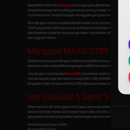
Maxslot88 adalah situs
slot gacor
terpercaya yang dikenal baik memiliki repu
jackpot terpercaya hari ini paling gampang menang maxwin. Hadir sejak tahun 2
memasuki arena. Tersedia beragam keunggulan yang kami tawarkan sehingga 
Situs slot gacor hari ini menjadi destinasi terbaik untuk mencari permain
1000 yang sudah pasti ampuh pulang dengan kemenangan besar di tangan. Se
laris di pasaran berkat kemampuannya dalam menciptakan nilai winrate ter
dari unggulan Utama.
Mengapa MAXSLOT88 Diperca
Dibalik kesuksesan judi slot gacor saat ini, Maxslot88 memang dianggap seba
tidak heran kalau Maxslot88 sebagai agen slot88 resmi situs slot gacor hari
Link slot gacor hari ini jackpot
Maxslot88
memberikan bukti bukan hanya janj
metode deposit mulai dari bank local seperti BCA, BRI, MANDIRI, BNI hingga 
Kenyataan inilah mengapa MAXSLOT88 dipercaya sebagai agen situs slot gacor
Seri Eksklusif 5 Game Slot Ga
Dalam bermain slot online gacor tentu tujuan utama kita adalah agar bisa
para pemain bisa meraup keuntungan tanpa batas. Untuk itu, Demi kesenanga
yang selalu berhasil menghasilkan kemenangan beruntun belakangan ini.
Sweet Bonanza Super Scatter
Wukong Black Scatter