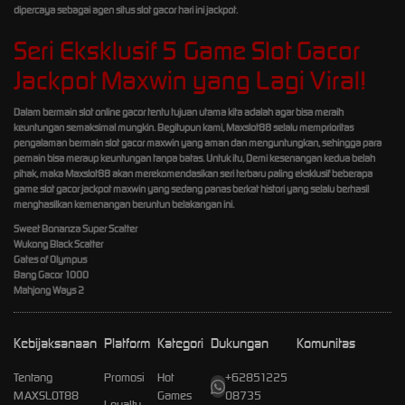
dipercaya sebagai agen situs slot gacor hari ini jackpot.
Seri Eksklusif 5 Game Slot Gacor
Jackpot Maxwin yang Lagi Viral!
Dalam bermain slot online gacor tentu tujuan utama kita adalah agar bisa meraih
keuntungan semaksimal mungkin. Begitupun kami, Maxslot88 selalu memprioritas
pengalaman bermain slot gacor maxwin yang aman dan menguntungkan, sehingga para
pemain bisa meraup keuntungan tanpa batas. Untuk itu, Demi kesenangan kedua belah
pihak, maka Maxslot88 akan merekomendasikan seri terbaru paling eksklusif beberapa
game slot gacor jackpot maxwin yang sedang panas berkat histori yang selalu berhasil
menghasilkan kemenangan beruntun belakangan ini.
Sweet Bonanza Super Scatter
Wukong Black Scatter
Gates of Olympus
Bang Gacor 1000
Mahjong Ways 2
Kebijaksanaan
Platform
Kategori
Dukungan
Komunitas
Tentang
Promosi
Hot
+62851225
MAXSLOT88
Games
08735
Loyalty