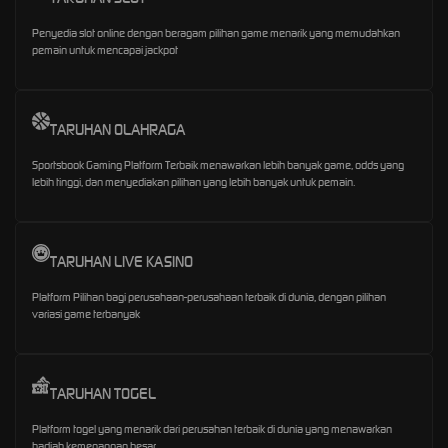
Penyedia slot online dengan beragam pilihan game menarik yang memudahkan
pemain untuk mencapai jackpot
TARUHAN OLAHRAGA
Sportsbook Gaming Platform Terbaik menawarkan lebih banyak game, odds yang
lebih tinggi, dan menyediakan pilihan yang lebih banyak untuk pemain.
TARUHAN LIVE KASINO
Platform Pilihan bagi perusahaan-perusahaan terbaik di dunia, dengan pilihan
variasi game terbanyak
TARUHAN TOGEL
Platform togel yang menarik dari perusahan terbaik di dunia yang menawarkan
hadiah kemenangan besar