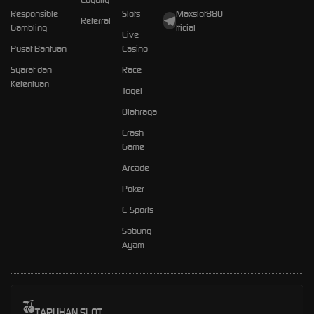
Responsible
Slots
Maxslot88O
Referral
Gambling
fficial
Live
Pusat Bantuan
Casino
Syarat dan
Race
Ketentuan
Togel
Olahraga
Crash
Game
Arcade
Poker
E-Sports
Sabung
Ayam
TARUHAN SLOT