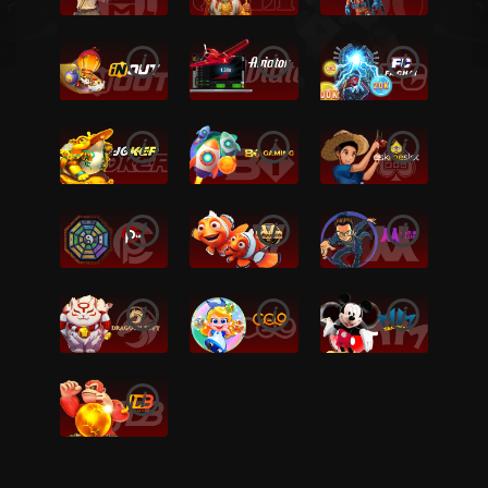
i
i
i
i
i
i
i
i
i
i
i
i
i