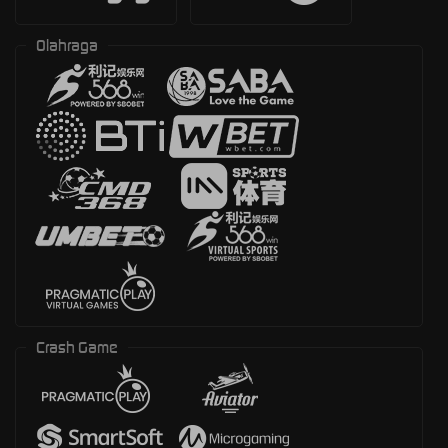
Olahraga
Crash Game