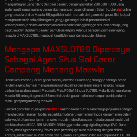
mengisi bagian yang hilang dari para pemain, dengan perkalian 200 500 1000 yang
sudah pasti ampuh pulang dengan kemenangan besar di tangan. Selain itu, Link
slot
online
yang tersedia di situs Maxslot88 juga tidak kalah menarik dari game slot gacor. Slot jackpot
merupakan salah satu pilihan gacor yang juga sangat laris di pasaran berkat
kemampuannya dalam menciptakan nilai winrate tertinggi hingga susunan pola rtp yang
begitu mudah dipahami pemain pemula sekalipun. Adanya beragam permainan yang
tersedia di MAXSLOT88, membuat kami tidak luput dari unggulan Utama.
Mengapa MAXSLOT88 Dipercaya
Sebagai Agen Situs Slot Gacor
Gampang Menang Maxwin
Dibalik kesuksesan judi slot gacor saat ini, Maxslot88 memang dianggap sebagai brand
terutama yang berhasil menguasai seluruh legalitas dan lisensi secara lengkap hingga
partner kelas atass seperti Pragmatic Play, PG Soft hingga SLOT88. Maka tidak heran kalau
Maxslot88 sebagai agen slot88 resmi situs slot gacor hari ini menempati posisi pertama
terlalu gampang menang maxwin.
Link slot gacor hari ini jackpot
Maxslot88
memberikan bukti bukan hanya janji manis dengan
menghadirkan layanan top tier seperti kemudahan, keamanan hingga kenyamanan dalam
satu wadah. Kami menjamin transaksi mudah melalui beragam metode deposit mulai dari
bank local seperti BCA, BRI, MANDIRI, BNI hingga mata uang digital layaknya OVO, Dana,
GoPay dan Cryptocurrency. Privasi para pemain juga akan terlindungi dengan sistem
enkripsi, jadi terjamin mudah aman dan nyaman. Kenyataan inilah mengapa MAXSLOT88