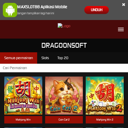
×
MAXSLOT88 Aplikasi Mobile
UNDUH
Jangan tampilkan lagi hari ini
DRAGOONSOFT
Semua permainan
Slots
Top 20
Mahjong Win
Coin Cat 2
Mahjong Win 2