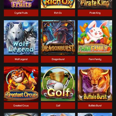
Crystal Fruits
Rich Ox
Pirate King
Wolf Legend
Dragonburst
Farm Family
Greatest Circus
Golf
Buffalo Burst