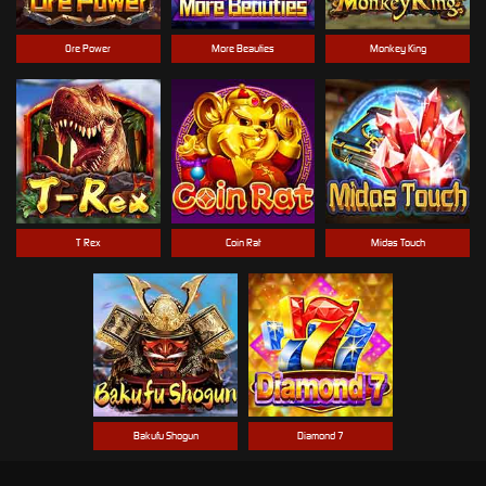
Ore Power
More Beauties
Monkey King
T-Rex
Coin Rat
Midas Touch
Bakufu Shogun
Diamond 7