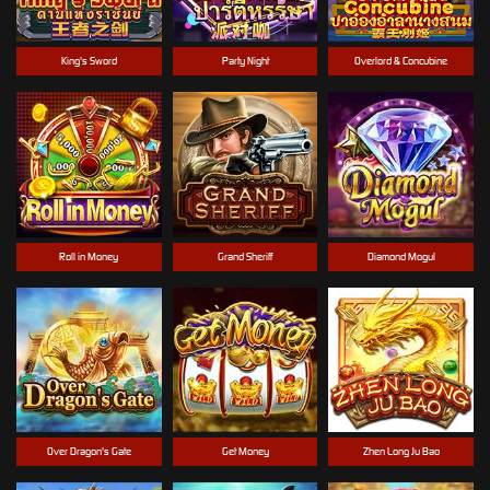
King's Sword
Party Night
Overlord & Concubine
Roll in Money
Grand Sheriff
Diamond Mogul
Over Dragon's Gate
Get Money
Zhen Long Ju Bao