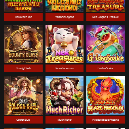
Halloween Win
Volcanic Legend
Red Dragon’s Treasure
Bounty Clash
Neko Treasures
Golden Snake
Golden Duel
Much Richer
Fire Ball Blaze Phoenix