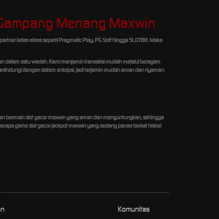
r Gampang Menang Maxwin
 partner kelas atass seperti Pragmatic Play, PG Soft hingga SLOT88. Maka
an dalam satu wadah. Kami menjamin transaksi mudah melalui beragam
terlindungi dengan sistem enkripsi, jadi terjamin mudah aman dan nyaman.
laman bermain slot gacor maxwin yang aman dan menguntungkan, sehingga
erapa game slot gacor jackpot maxwin yang sedang panas berkat histori
an
Komunitas