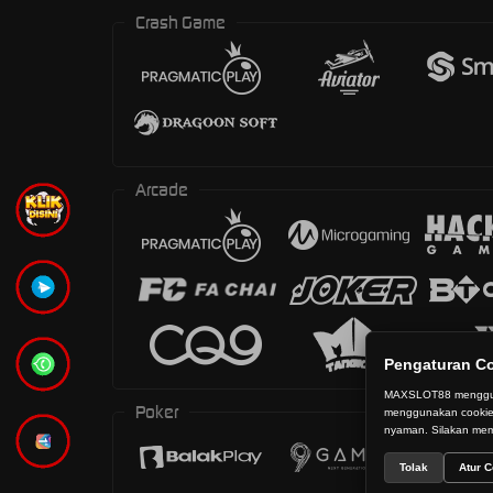
Crash Game
Arcade
Pengaturan C
MAXSLOT88 menggunak
Poker
E-
menggunakan cookies
nyaman. Silakan m
Tolak
Atur 