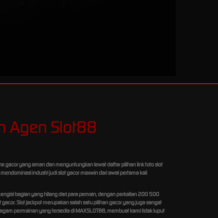
in Agen Slot88
e gacor yang aman dan menguntungkan lewat daftar pilihan link toto slot
 mendominasi industri judi slot gacor maxwin dari awal pertama kali
engisi bagian yang hilang dari para pemain, dengan perkalian 200 500
t gacor. Slot jackpot merupakan salah satu pilihan gacor yang juga sangat
beragam permainan yang tersedia di MAXSLOT88, membuat kami tidak luput