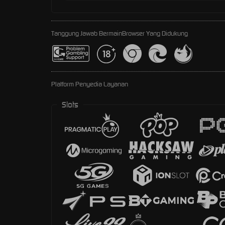
Tanggung Jawab Bermain
Browser Yang Didukung
Platform Penyedia Layanan
Slots