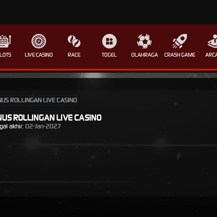
LOTS
LIVE CASINO
RACE
TOGEL
OLAHRAGA
CRASH GAME
ARC
US ROLLINGAN LIVE CASINO
gal akhir:
02-Jan-2027