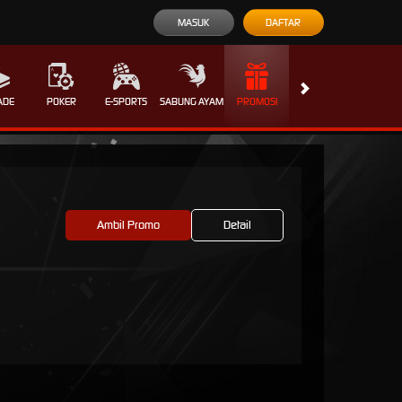
MASUK
DAFTAR
ADE
POKER
E-SPORTS
SABUNG AYAM
PROMOSI
Ambil Promo
Detail