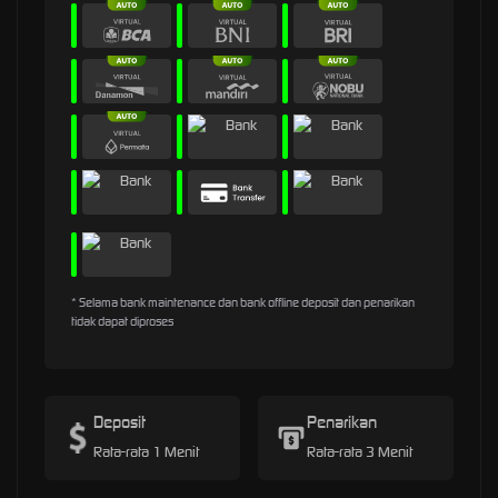
* Selama bank maintenance dan bank offline deposit dan penarikan
tidak dapat diproses
Deposit
Penarikan
Rata-rata 1 Menit
Rata-rata 3 Menit