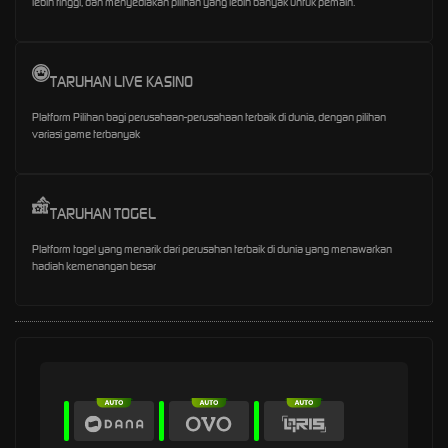
lebih tinggi, dan menyediakan pilihan yang lebih banyak untuk pemain.
TARUHAN LIVE KASINO
Platform Pilihan bagi perusahaan-perusahaan terbaik di dunia, dengan pilihan
variasi game terbanyak
TARUHAN TOGEL
Platform togel yang menarik dari perusahan terbaik di dunia yang menawarkan
hadiah kemenangan besar