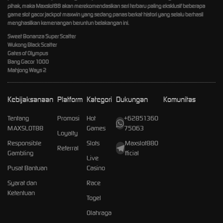
pihak, maka Maxslot88 akan merekomendasikan seri terbaru paling eksklusif beberapa
game slot gacor jackpot maxwin yang sedang panas berkat histori yang selalu berhasil
menghasilkan kemenangan beruntun belakangan ini.
Sweet Bonanza Super Scatter
Wukong Black Scatter
Gates of Olympus
Bang Gacor 1000
Mahjong Ways 2
Kebijaksanaan
Platform
Kategori
Dukungan
Komunitas
Tentang
Promosi
Hot
+62851360
MAXSLOT88
Games
75063
Loyalty
Responsible
Slots
Maxslot88O
Referral
Gambling
fficial
Live
Pusat Bantuan
Casino
Syarat dan
Race
Ketentuan
Togel
Olahraga