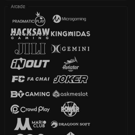
Arcade