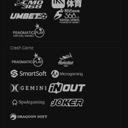
Crash Game