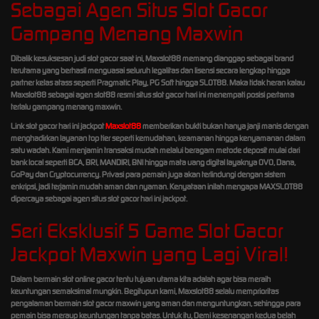
Sebagai Agen Situs Slot Gacor
Gampang Menang Maxwin
Dibalik kesuksesan judi slot gacor saat ini, Maxslot88 memang dianggap sebagai brand
terutama yang berhasil menguasai seluruh legalitas dan lisensi secara lengkap hingga
partner kelas atass seperti Pragmatic Play, PG Soft hingga SLOT88. Maka tidak heran kalau
Maxslot88 sebagai agen slot88 resmi situs slot gacor hari ini menempati posisi pertama
terlalu gampang menang maxwin.
Link slot gacor hari ini jackpot
Maxslot88
memberikan bukti bukan hanya janji manis dengan
menghadirkan layanan top tier seperti kemudahan, keamanan hingga kenyamanan dalam
satu wadah. Kami menjamin transaksi mudah melalui beragam metode deposit mulai dari
bank local seperti BCA, BRI, MANDIRI, BNI hingga mata uang digital layaknya OVO, Dana,
GoPay dan Cryptocurrency. Privasi para pemain juga akan terlindungi dengan sistem
enkripsi, jadi terjamin mudah aman dan nyaman. Kenyataan inilah mengapa MAXSLOT88
dipercaya sebagai agen situs slot gacor hari ini jackpot.
Seri Eksklusif 5 Game Slot Gacor
Jackpot Maxwin yang Lagi Viral!
Dalam bermain slot online gacor tentu tujuan utama kita adalah agar bisa meraih
keuntungan semaksimal mungkin. Begitupun kami, Maxslot88 selalu memprioritas
pengalaman bermain slot gacor maxwin yang aman dan menguntungkan, sehingga para
pemain bisa meraup keuntungan tanpa batas. Untuk itu, Demi kesenangan kedua belah