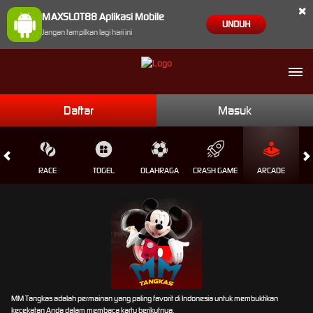
×
MAXSLOT88 Aplikasi Mobile
UNDUH
Jangan tampilkan lagi hari ini
Daftar
Masuk
SINO
RACE
TOGEL
OLAHRAGA
CRASH GAME
ARCADE
MM Tangkas adalah permainan yang paling favorit di Indonesia untuk membuktikan
kecekatan Anda dalam membaca kartu berikutnya.