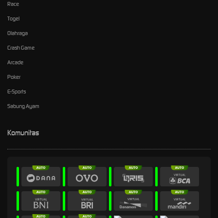
Race
Togel
Olahraga
Crash Game
Arcade
Poker
E-Sports
Sabung Ayam
Komunitas