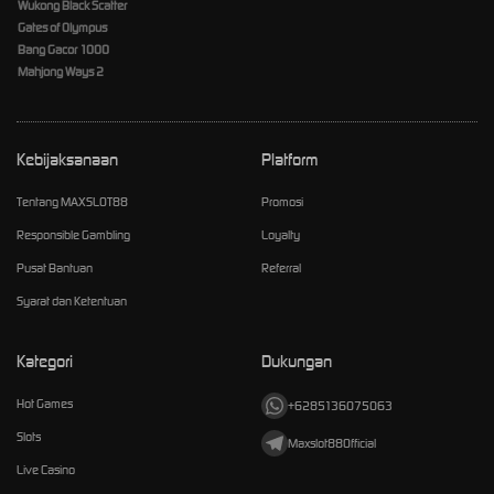
Wukong Black Scatter
Gates of Olympus
Bang Gacor 1000
Mahjong Ways 2
Kebijaksanaan
Platform
Tentang MAXSLOT88
Promosi
Responsible Gambling
Loyalty
Pusat Bantuan
Referral
Syarat dan Ketentuan
Kategori
Dukungan
Hot Games
+6285136075063
Slots
Maxslot88Official
Live Casino