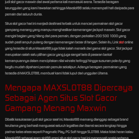
judi slot gacor maxwin dari awal pertama kali memasuki arena. Tersedia beragam
keunggulan yang kami tawarkan sehingga Maxslot88 selalu menempati hati daripada para
pemain dari seluruh dunia.
Situs slot gacor hari ini menjadi destinasi terbaik untuk mencari permainan slot gacor
gampang menang yang mampu menghasilkan kemenangan jackpot maxwin. Slot gacor
mengisi bagian yang hilang dari para pemain, dengan perkalian 200 500 1000 yang
sudah pasti ampuh pulang dengan kemenangan besar di tangan. Selain itu, Link
slot
online
yang tersedia di situs Maxslot88 juga tidak kalah menarik dari game slot gacor. Slot jackpot
merupakan salah satu pilihan gacor yang juga sangat laris di pasaran berkat
kemampuannya dalam menciptakan nilai winrate tertinggi hingga susunan pola rtp yang
begitu mudah dipahami pemain pemula sekalipun. Adanya beragam permainan yang
tersedia di MAXSLOT88, membuat kami tidak luput dari unggulan Utama.
Mengapa MAXSLOT88 Dipercaya
Sebagai Agen Situs Slot Gacor
Gampang Menang Maxwin
Dibalik kesuksesan judi slot gacor saat ini, Maxslot88 memang dianggap sebagai brand
terutama yang berhasil menguasai seluruh legalitas dan lisensi secara lengkap hingga
partner kelas atass seperti Pragmatic Play, PG Soft hingga SLOT88. Maka tidak heran kalau
Maxslot88 sebagai agen slot88 resmi situs slot gacor hari ini menempati posisi pertama