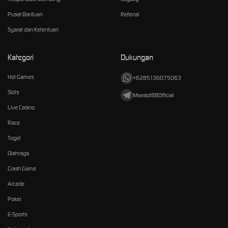
Pusat Bantuan
Referral
Syarat dan Ketentuan
Kategori
Dukungan
Hot Games
+6285136075063
Slots
Maxslot88Official
Live Casino
Race
Togel
Olahraga
Crash Game
Arcade
Poker
E-Sports