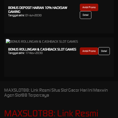
BONUS DEPOSIT HARIAN 10% HACKSAW
Ambil Promo
GAMING
Tanggal akhir:
01-Jun-2030
Detail
BONUS ROLLINGAN & CASHBACK SLOT GAMES
Ambil Promo
Detail
Tanggal akhir:
17-Nov-2030
MAXSLOT88: Link Resmi Situs Slot Gacor Hari Ini Maxwin
Agen Slot88 Terpercaya
MAXSLOT88: Link Resmi