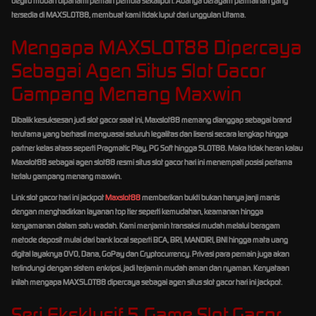
begitu mudah dipahami pemain pemula sekalipun. Adanya beragam permainan yang
tersedia di MAXSLOT88, membuat kami tidak luput dari unggulan Utama.
Mengapa MAXSLOT88 Dipercaya
Sebagai Agen Situs Slot Gacor
Gampang Menang Maxwin
Dibalik kesuksesan judi slot gacor saat ini, Maxslot88 memang dianggap sebagai brand
terutama yang berhasil menguasai seluruh legalitas dan lisensi secara lengkap hingga
partner kelas atass seperti Pragmatic Play, PG Soft hingga SLOT88. Maka tidak heran kalau
Maxslot88 sebagai agen slot88 resmi situs slot gacor hari ini menempati posisi pertama
terlalu gampang menang maxwin.
Link slot gacor hari ini jackpot
Maxslot88
memberikan bukti bukan hanya janji manis
dengan menghadirkan layanan top tier seperti kemudahan, keamanan hingga
kenyamanan dalam satu wadah. Kami menjamin transaksi mudah melalui beragam
metode deposit mulai dari bank local seperti BCA, BRI, MANDIRI, BNI hingga mata uang
digital layaknya OVO, Dana, GoPay dan Cryptocurrency. Privasi para pemain juga akan
terlindungi dengan sistem enkripsi, jadi terjamin mudah aman dan nyaman. Kenyataan
inilah mengapa MAXSLOT88 dipercaya sebagai agen situs slot gacor hari ini jackpot.
Seri Eksklusif 5 Game Slot Gacor