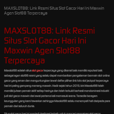
MAXSLOT88: Link Resmi Situs Slot Gacor Hari Ini Maxwin
Agen Slot88 Terpercaya
MAXSLOT88: Link Resmi
Situs Slot Gacor Hari Ini
Maxwin Agen Slot88
Terpercaya
Maxslot88 adalah situs
slot gacor
terpercaya yang dikenal baik memiliki reputasi baik
sebagai agen slot88 resmi yang selalu dapat memberikan pengalaman bermain slot online
gacor yang aman dan menguntungkan lewat daftar pilihan link toto slot jackpot terpercaya
hari ini paling gampang menang maxwin. Hadir sejak tahun 2019, kini Maxslot88 telah
memiliki jutaan pemain aktif setiap harinya dan telah terbukti berhasil mendominasi industri
judi slot gacor maxwin dari awal pertama kali memasuki arena. Tersedia beragam
keunggulan yang kami tawarkan sehingga Maxslot88 selalu menempati hati daripada para
pemain dari seluruh dunia.
Situs slot gacor hari ini menjadi destinasi terbaik untuk mencari permainan slot gacor