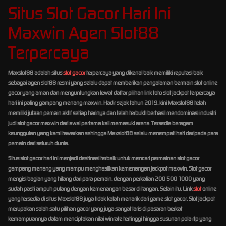
Situs Slot Gacor Hari Ini
Maxwin Agen Slot88
Terpercaya
Maxslot88 adalah situs
slot gacor
terpercaya yang dikenal baik memiliki reputasi baik
sebagai agen slot88 resmi yang selalu dapat memberikan pengalaman bermain slot online
gacor yang aman dan menguntungkan lewat daftar pilihan link toto slot jackpot terpercaya
hari ini paling gampang menang maxwin. Hadir sejak tahun 2019, kini Maxslot88 telah
memiliki jutaan pemain aktif setiap harinya dan telah terbukti berhasil mendominasi industri
judi slot gacor maxwin dari awal pertama kali memasuki arena. Tersedia beragam
keunggulan yang kami tawarkan sehingga Maxslot88 selalu menempati hati daripada para
pemain dari seluruh dunia.
Situs slot gacor hari ini menjadi destinasi terbaik untuk mencari permainan slot gacor
gampang menang yang mampu menghasilkan kemenangan jackpot maxwin. Slot gacor
mengisi bagian yang hilang dari para pemain, dengan perkalian 200 500 1000 yang
sudah pasti ampuh pulang dengan kemenangan besar di tangan. Selain itu, Link
slot
online
yang tersedia di situs Maxslot88 juga tidak kalah menarik dari game slot gacor. Slot jackpot
merupakan salah satu pilihan gacor yang juga sangat laris di pasaran berkat
kemampuannya dalam menciptakan nilai winrate tertinggi hingga susunan pola rtp yang