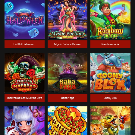
Hot Hot Halloween
Mystic Fortune Deluxe
Rainbowmania
Taberna De Los Muertos Ultra
Baba Yaga
Loony Blox