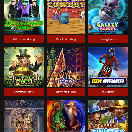
Little Green Money
Ride Em Cowboy
Galaxy Babies
Shamrock Quest
New Years Bash
MX Mania