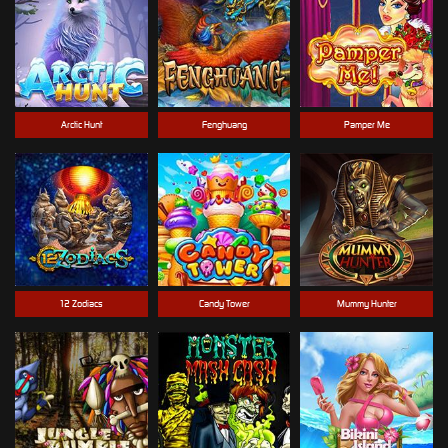
Arctic Hunt
Fenghuang
Pamper Me
12 Zodiacs
Candy Tower
Mummy Hunter