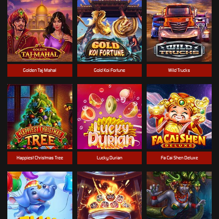
Golden Taj Mahal
Gold Koi Fortune
Wild Trucks
Happiest Christmas Tree
Lucky Durian
Fa Cai Shen Deluxe