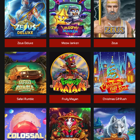
Zeus Deluxe
Meow Janken
Zeus
Safari Rumble
Fruity Mayan
Christmas Gift Rush