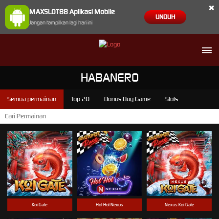
×
MAXSLOT88 Aplikasi Mobile
UNDUH
Jangan tampilkan lagi hari ini
HABANERO
Semua permainan
Top 20
Bonus Buy Game
Slots
Koi Gate
Hot Hot Nexus
Nexus Koi Gate