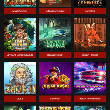
Mystic Shaman
Indian Cash Catcher
Gangsters
Love And Riches: Eldorado
Haunted Harbor
Shaolin Fortunes
Zeus 2
Gold Rush
Return To The Feature