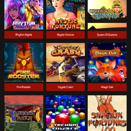
Rhythm Nights
Mystic Fortune
Queen Of Queens
Fire Rooster
Coyote Crash
Magic Oak