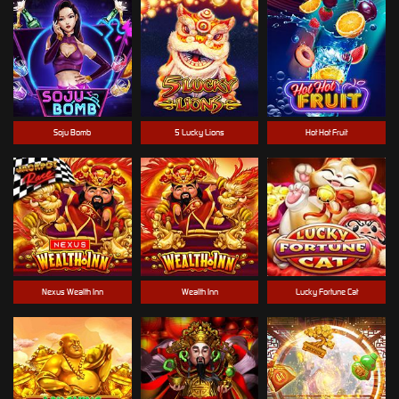
Soju Bomb
5 Lucky Lions
Hot Hot Fruit
Nexus Wealth Inn
Wealth Inn
Lucky Fortune Cat