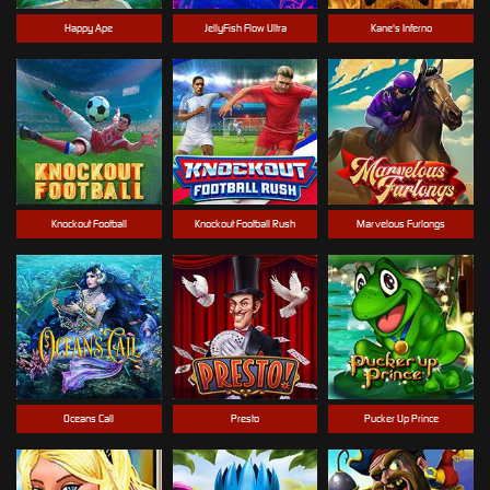
Happy Ape
JellyFish Flow Ultra
Kane's Inferno
Knockout Football
Knockout Football Rush
Marvelous Furlongs
Oceans Call
Presto
Pucker Up Prince