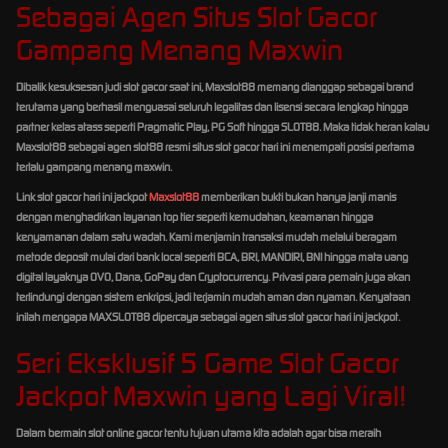
Sebagai Agen Situs Slot Gacor
Gampang Menang Maxwin
Dibalik kesuksesan judi slot gacor saat ini, Maxslot88 memang dianggap sebagai brand
terutama yang berhasil menguasai seluruh legalitas dan lisensi secara lengkap hingga
partner kelas atass seperti Pragmatic Play, PG Soft hingga SLOT88. Maka tidak heran kalau
Maxslot88 sebagai agen slot88 resmi situs slot gacor hari ini menempati posisi pertama
terlalu gampang menang maxwin.
Link slot gacor hari ini jackpot
Maxslot88
memberikan bukti bukan hanya janji manis
dengan menghadirkan layanan top tier seperti kemudahan, keamanan hingga
kenyamanan dalam satu wadah. Kami menjamin transaksi mudah melalui beragam
metode deposit mulai dari bank local seperti BCA, BRI, MANDIRI, BNI hingga mata uang
digital layaknya OVO, Dana, GoPay dan Cryptocurrency. Privasi para pemain juga akan
terlindungi dengan sistem enkripsi, jadi terjamin mudah aman dan nyaman. Kenyataan
inilah mengapa MAXSLOT88 dipercaya sebagai agen situs slot gacor hari ini jackpot.
Seri Eksklusif 5 Game Slot Gacor
Jackpot Maxwin yang Lagi Viral!
Dalam bermain slot online gacor tentu tujuan utama kita adalah agar bisa meraih