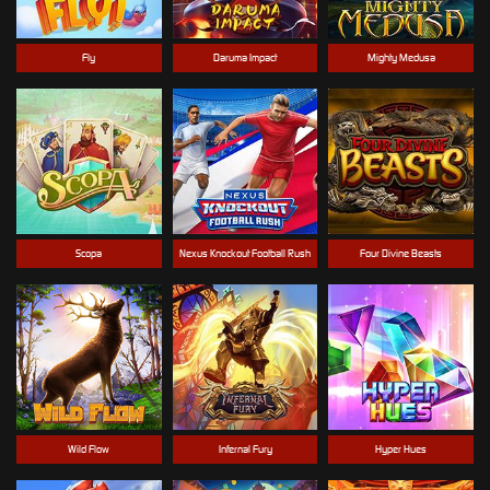
Fly
Daruma Impact
Mighty Medusa
Scopa
Nexus Knockout Football Rush
Four Divine Beasts
Wild Flow
Infernal Fury
Hyper Hues