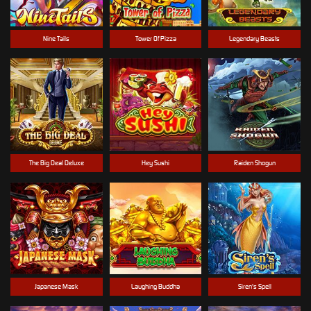
Nine Tails
Tower Of Pizza
Legendary Beasts
The Big Deal Deluxe
Hey Sushi
Raiden Shogun
Japanese Mask
Laughing Buddha
Siren's Spell