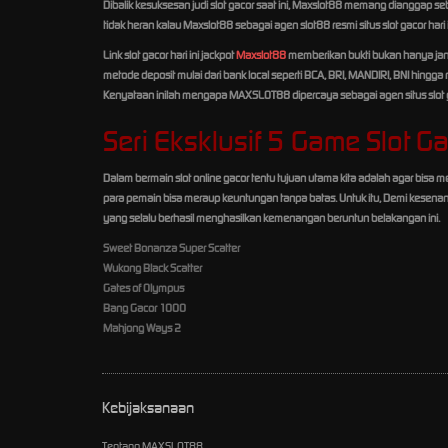
Dibalik kesuksesan judi slot gacor saat ini, Maxslot88 memang dianggap se
tidak heran kalau Maxslot88 sebagai agen slot88 resmi situs slot gacor ha
Link slot gacor hari ini jackpot
Maxslot88
memberikan bukti bukan hanya jan
metode deposit mulai dari bank local seperti BCA, BRI, MANDIRI, BNI hingg
Kenyataan inilah mengapa MAXSLOT88 dipercaya sebagai agen situs slot gac
Seri Eksklusif 5 Game Slot G
Dalam bermain slot online gacor tentu tujuan utama kita adalah agar bi
para pemain bisa meraup keuntungan tanpa batas. Untuk itu, Demi kesenan
yang selalu berhasil menghasilkan kemenangan beruntun belakangan ini.
Sweet Bonanza Super Scatter
Wukong Black Scatter
Gates of Olympus
Bang Gacor 1000
Mahjong Ways 2
Kebijaksanaan
Tentang MAXSLOT88