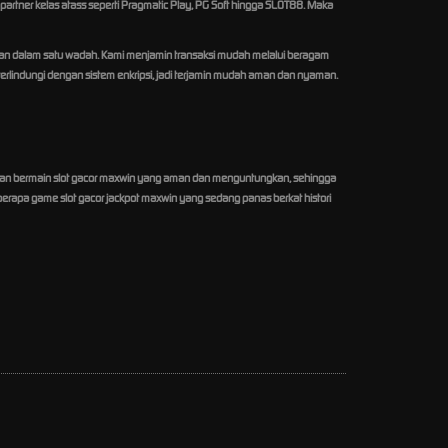
 partner kelas atass seperti Pragmatic Play, PG Soft hingga SLOT88. Maka
an dalam satu wadah. Kami menjamin transaksi mudah melalui beragam
 terlindungi dengan sistem enkripsi, jadi terjamin mudah aman dan nyaman.
laman bermain slot gacor maxwin yang aman dan menguntungkan, sehingga
erapa game slot gacor jackpot maxwin yang sedang panas berkat histori